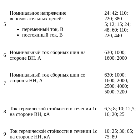
Номинальное напряжение
24; 42; 110;
вспомогательных цепей:
220; 380
5
5; 12; 15; 24;
переменный ток, В
48; 60; 110;
постоянный ток, В
220; 440
Номинальный ток сборных шин на
630; 1000;
6
стороне ВН, А
1600; 2000
Номинальный ток сборных шин со
630; 1000;
стороны НН, А
1600; 2000;
7
2500; 4000;
5000; 7200
Ток термической стойкости в течении 1с
6,3; 8; 10; 12,5;
8
на стороне ВН, кА
16; 20; 25
Ток термической стойкости в течении 1с
10; 25; 30; 65;
9
на стороне НН, кА
75; 89