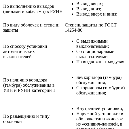
Вывод вверх;
По выполнению выводов
Вывод вниз;
(шинами и кабелями) в РУНН
Вывод вверх и вниз;
По виду оболочек и степени
Степень защиты по ГОСТ
защиты
14254-80
С выдвижными
По способу установки
выключателями;
автоматических
Со стационарными
выключателей
выключателями
На выдвижных модулях
Без коридора (тамбура)
По наличию коридора
обслуживания;
(тамбура) обслуживания в
С коридором (тамбуром)
УВН и РУНН категории 1
обслуживания;
Внутренней установки;
Наружной установки: в
По размещению и типу
оболочке типа «киоск»;
оболочки
из «сендвич-панелей, в