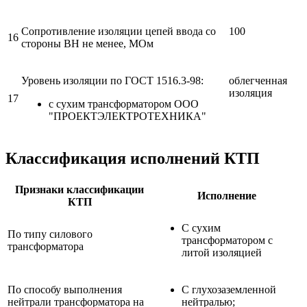
Сопротивление изоляции цепей ввода со
100
16
стороны ВН не менее, МОм
Уровень изоляции по ГОСТ 1516.3-98:
облегченная
изоляция
17
с сухим трансформатором ООО
"ПРОЕКТЭЛЕКТРОТЕХНИКА"
Классификация исполнений КТП
Признаки классификации
Исполнение
КТП
С сухим
По типу силового
трансформатором с
трансформатора
литой изоляцией
По способу выполнения
C глухозаземленной
нейтрали трансформатора на
нейтралью;