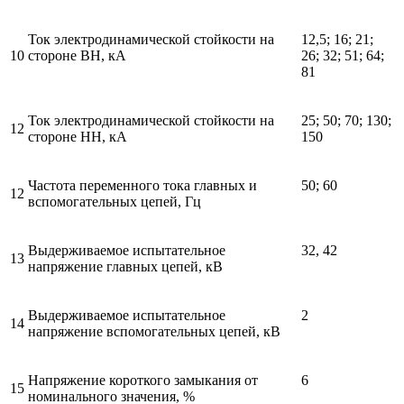
Ток электродинамической стойкости на
12,5; 16; 21;
10
стороне ВН, кА
26; 32; 51; 64;
81
Ток электродинамической стойкости на
25; 50; 70; 130;
12
стороне НН, кА
150
Частота переменного тока главных и
50; 60
12
вспомогательных цепей, Гц
Выдерживаемое испытательное
32, 42
13
напряжение главных цепей, кВ
Выдерживаемое испытательное
2
14
напряжение вспомогательных цепей, кВ
Напряжение короткого замыкания от
6
15
номинального значения, %