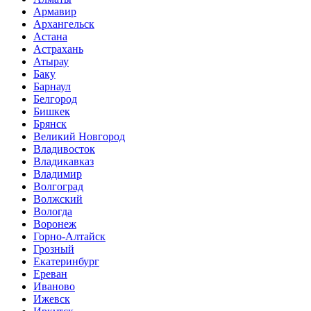
Армавир
Архангельск
Астана
Астрахань
Атырау
Баку
Барнаул
Белгород
Бишкек
Брянск
Великий Новгород
Владивосток
Владикавказ
Владимир
Волгоград
Волжский
Вологда
Воронеж
Горно-Алтайск
Грозный
Екатеринбург
Ереван
Иваново
Ижевск