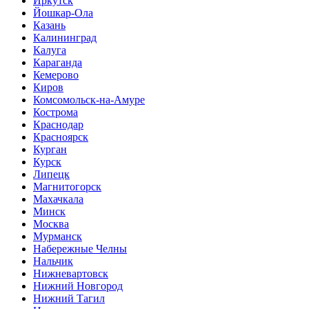
Иркутск
Йошкар-Ола
Казань
Калининград
Калуга
Караганда
Кемерово
Киров
Комсомольск-на-Амуре
Кострома
Краснодар
Красноярск
Курган
Курск
Липецк
Магнитогорск
Махачкала
Минск
Москва
Мурманск
Набережные Челны
Нальчик
Нижневартовск
Нижний Новгород
Нижний Тагил