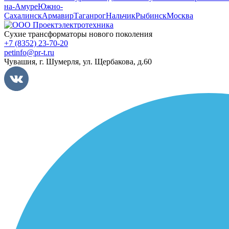
на-Амуре
Южно-
Сахалинск
Армавир
Таганрог
Нальчик
Рыбинск
Москва
Сухие трансформаторы нового поколения
+7 (8352) 23-70-20
petinfo@pr-t.ru
Чувашия,
г. Шумерля
,
ул. Щербакова, д.60