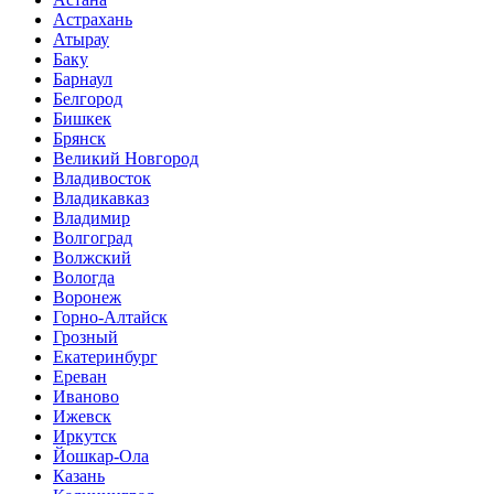
Астрахань
Атырау
Баку
Барнаул
Белгород
Бишкек
Брянск
Великий Новгород
Владивосток
Владикавказ
Владимир
Волгоград
Волжский
Вологда
Воронеж
Горно-Алтайск
Грозный
Екатеринбург
Ереван
Иваново
Ижевск
Иркутск
Йошкар-Ола
Казань