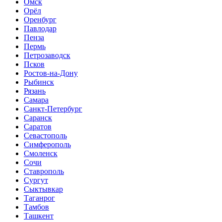
Омск
Орёл
Оренбург
Павлодар
Пенза
Пермь
Петрозаводск
Псков
Ростов-на-Дону
Рыбинск
Рязань
Самара
Санкт-Петербург
Саранск
Саратов
Севастополь
Симферополь
Смоленск
Сочи
Ставрополь
Сургут
Сыктывкар
Таганрог
Тамбов
Ташкент