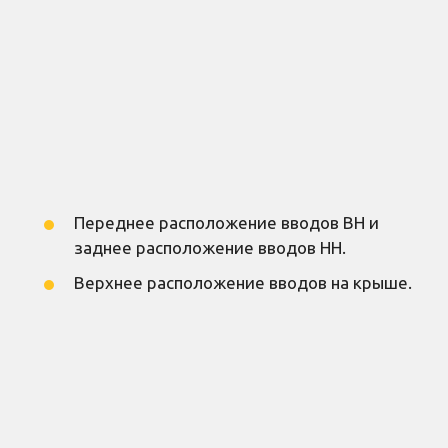
Структура условного обозначения
трансформатора
Расположение вводов ВН и НН
Переднее расположение вводов ВН и
заднее расположение вводов НН.
Верхнее расположение вводов на крыше.
Трансформаторный завод ООО
«Проектэлектротехника» производит
трансформаторы с разным сочетанием
расположений выводов НН и вводов ВН в
зависимости от требований заказчика.