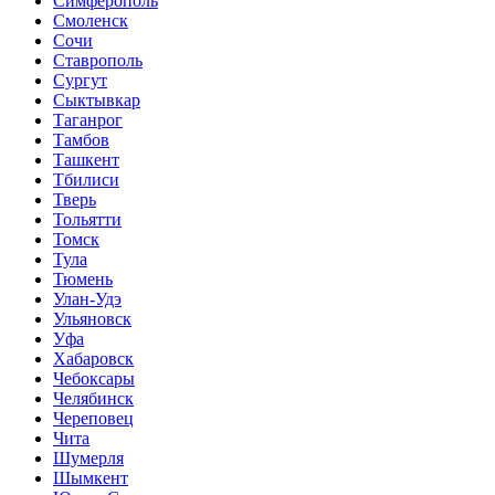
Симферополь
Смоленск
Сочи
Ставрополь
Сургут
Сыктывкар
Таганрог
Тамбов
Ташкент
Тбилиси
Тверь
Тольятти
Томск
Тула
Тюмень
Улан-Удэ
Ульяновск
Уфа
Хабаровск
Чебоксары
Челябинск
Череповец
Чита
Шумерля
Шымкент