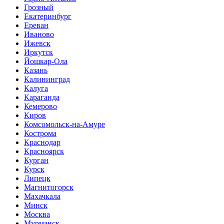
Грозный
Екатеринбург
Ереван
Иваново
Ижевск
Иркутск
Йошкар-Ола
Казань
Калининград
Калуга
Караганда
Кемерово
Киров
Комсомольск-на-Амуре
Кострома
Краснодар
Красноярск
Курган
Курск
Липецк
Магнитогорск
Махачкала
Минск
Москва
Мурманск