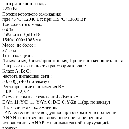
Потери холостого хода::
2200 Вт
Потери короткого замыкания::
при 75 °C: 12040 Вт; при 115 °C: 13600 Вт
Ток холостого хода::
0,4 %
Габариты, ДхШхВ::
1540х1000х1985 мм
Масса, не более::
2715 кг
Тип изоляции::
Литая/литая; Литая/пропитанная; Пропитанная/пропитанная
Энергоэффективность трансформаторов: :
Класс А; В; С;
Частота питающей сети::
50, 60(до 400 по заказу)
Регулирование напряжения ВН::
ПБВ ±2х2,5%
Схема и группа соединений обмоток::
D/Yn-11; Y/D-11; Y/Yn-0; D/D-0; Y/Zn-11(др. по заказу)
Виды системы охлаждения::
- AN: естественное воздушное при открытом исполнении. -
ANAN: естественное воздушное при защищенном
исполнении. - ANAF: с принудительной циркуляцией
воздуха.