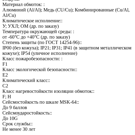
Материал обмоток: :
Алюминий (Al/Al); Медь (CU/Cu); Комбинированные (Cu/Al,
Al/Cu)
Климатическое исполнение::
У; УХЛ; ОМ (др. по заказу)
Температура окружающей среды: :
от -60°C до +40°C (др. по заказу)
Степень защиты (по ГОСТ 14254-96)::
IP00 (без кожуха); IP21; IP31; IP41 (в защитном металлическом
кожухе); IP54 (уличное исполнение)
Класс пожаробезопасности: :
F1
Класс экологической безопасности::
E2
Климатический класс::
C2
Класс нагревостойкости изоляции обмоток::
F; H
Сейсмостойкость по шкале MSK-64::
До 9 баллов
Сейсмоударостойкость::
До 10G
Срок службы::
Не менее 30 лет