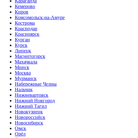
Караганда
Кемерово
Киров
Комсомольск-на-Амуре
Кострома
Краснодар
Красноярск
Курган
Курск
Липецк
Магнитогорск
Махачкала
Минск
Москва
Мурманск
Набережные Челны
Нальчик
Нижневартовск
Нижний Новгород
Нижний Тагил
Новокузнецк
Новороссийск
Новосибирск
Омск
Орёл