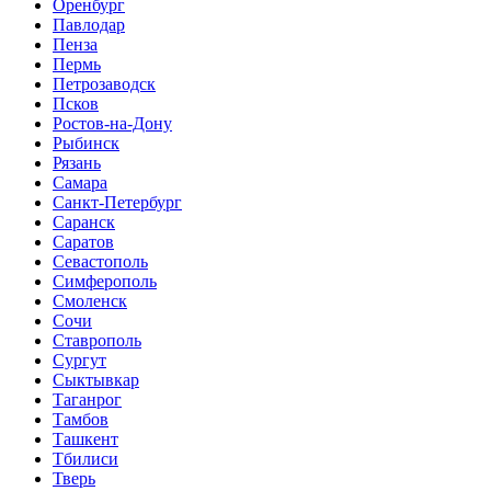
Оренбург
Павлодар
Пенза
Пермь
Петрозаводск
Псков
Ростов-на-Дону
Рыбинск
Рязань
Самара
Санкт-Петербург
Саранск
Саратов
Севастополь
Симферополь
Смоленск
Сочи
Ставрополь
Сургут
Сыктывкар
Таганрог
Тамбов
Ташкент
Тбилиси
Тверь