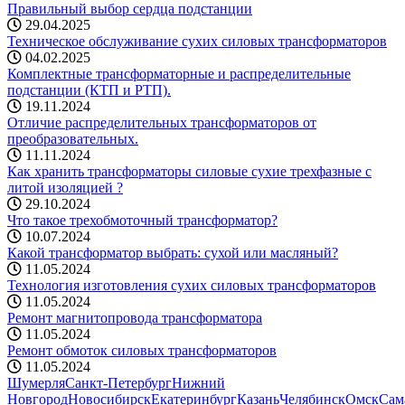
Правильный выбор сердца подстанции
29.04.2025
Техническое обслуживание сухих силовых трансформаторов
04.02.2025
Комплектные трансформаторные и распределительные
подстанции (КТП и РТП).
19.11.2024
Отличие распределительных трансформаторов от
преобразовательных.
11.11.2024
Как хранить трансформаторы силовые сухие трехфазные с
литой изоляцией ?
29.10.2024
Что такое трехобмоточный трансформатор?
10.07.2024
Какой трансформатор выбрать: cухой или масляный?
11.05.2024
Технология изготовления сухих силовых трансформаторов
11.05.2024
Ремонт магнитопровода трансформатора
11.05.2024
Ремонт обмоток силовых трансформаторов
11.05.2024
Шумерля
Санкт-Петербург
Нижний
Новгород
Новосибирск
Екатеринбург
Казань
Челябинск
Омск
Сам