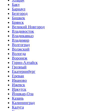
Атырау
Баку
Барнаул
Белгород
Бишкек
Брянск
Великий Новгород
Владивосток
Владикавказ
Владимир
Волгоград
Волжский
Вологда
Воронеж
Горно-Алтайск
Грозный
Екатеринбург
Ереван
Иваново
Ижевск
Иркутск
Йошкар-Ола
Казань
Калининград
Калуга