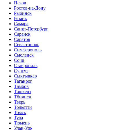
Псков
Ростов-на-Дону
Рыбинск
Рязань
Самара
Санкт-Петербург
Саранск
Саратов
Севастополь
Симферополь
Смоленск
Сочи
Ставрополь
Сургут
Сыктывкар
Таганрог
Тамбов
Ташкент
Тбилиси
Тверь
Тольятти
Томск
Тула
Тюмень
Улан-Удэ