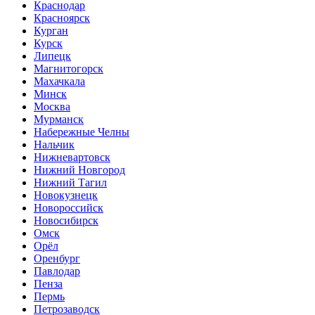
Краснодар
Красноярск
Курган
Курск
Липецк
Магнитогорск
Махачкала
Минск
Москва
Мурманск
Набережные Челны
Нальчик
Нижневартовск
Нижний Новгород
Нижний Тагил
Новокузнецк
Новороссийск
Новосибирск
Омск
Орёл
Оренбург
Павлодар
Пенза
Пермь
Петрозаводск