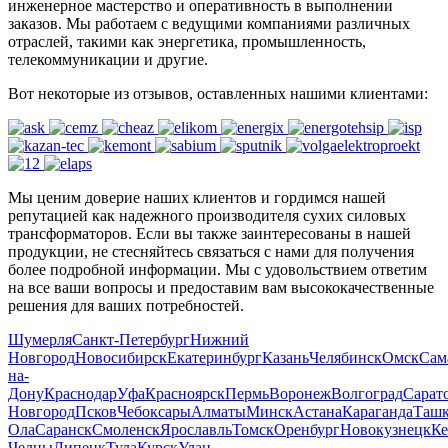
инженерное мастерство и оперативность в выполнении
заказов. Мы работаем с ведущими компаниями различных
отраслей, такими как энергетика, промышленность,
телекоммуникации и другие.
Вот некоторые из отзывов, оставленных нашими клиентами:
Мы ценим доверие наших клиентов и гордимся нашей
репутацией как надежного производителя сухих силовых
трансформаторов. Если вы также заинтересованы в нашей
продукции, не стесняйтесь связаться с нами для получения
более подробной информации. Мы с удовольствием ответим
на все ваши вопросы и предоставим вам высококачественные
решения для ваших потребностей.
Шумерля
Санкт-Петербург
Нижний
Новгород
Новосибирск
Екатеринбург
Казань
Челябинск
Омск
Сам
на-
Дону
Краснодар
Уфа
Красноярск
Пермь
Воронеж
Волгоград
Сарат
Новгород
Псков
Чебоксары
Алматы
Минск
Астана
Караганда
Ташк
Ола
Саранск
Смоленск
Ярославль
Томск
Оренбург
Новокузнецк
Ке
Челны
Липецк
Тула
Курск
Улан-