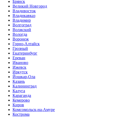
Брянск
Великий Новгород
Владивосток
Владикавказ
Владимир
Волгоград
Волжский
Вологда
Воронеж
Горно-Алтайск
Грозный
Екатеринбург
Ереван
Иваново
Ижевск
Иркутск
Йошкар-Ола
Казань
Калининград
Калуга
Караганда
Кемерово
Киров
Комсомольск-на-Амуре
Кострома